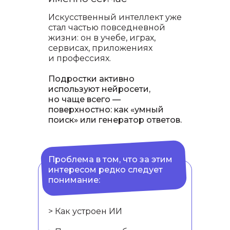
Искусственный интеллект уже
стал частью повседневной
жизни: он в учебе, играх,
сервисах, приложениях
и профессиях.
Подростки активно
используют нейросети,
но чаще всего —
поверхностно: как «умный
поиск» или генератор ответов.
Образовательная
траектория будущего
Проблема в том, что за этим
интересом редко следует
инженера
понимание:
Начать можно с нуля. Обучение
делится на уровни:
> Начальный уровень >> Базовый
> Как устроен ИИ
уровень >>> Продвинутый уровень
>>>> Экспертный уровень