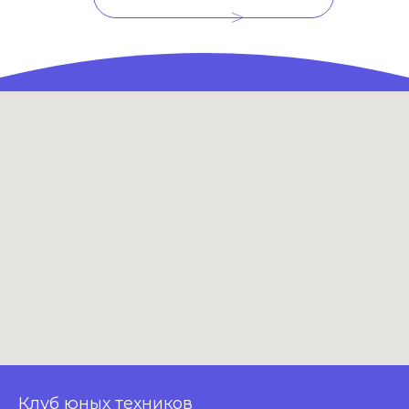
>
Клуб юных техников