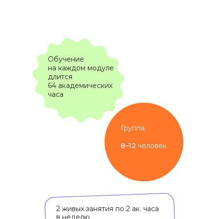
Обучение
на каждом модуле
длится
64 академических
часа
Группа
8–12
человек
2 живых занятия по 2 ак. часа
в неделю