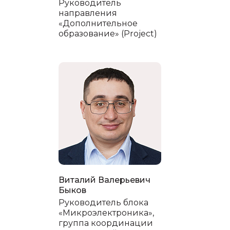
Руководитель
направления
saes.nsu.ru
«Дополнительное
образование» (Project)
Юридический адрес
630 090, Новосибирская область, г. Новосибирск,
ул. Пирогова, 2
Пользовательское соглашение
© 2026 Все права защищены.
Федеральное государственное автономное
образовательное учреждение высшего образования
«Новосибирский национальный исследовательский
государственный университет». Передовая инженерная
школа НГУ
Виталий Валерьевич
Быков
Руководитель блока
«Микроэлектроника»,
группа координации