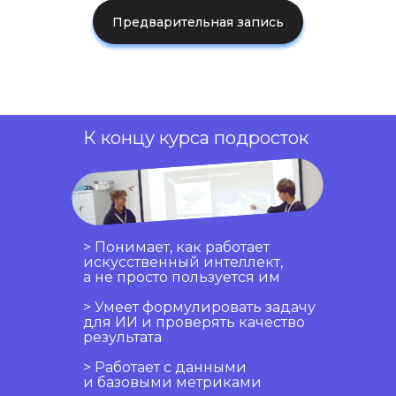
Предварительная запись
К концу курса подросток
> Понимает, как работает
искусственный интеллект,
а не просто пользуется им
> Умеет формулировать задачу
для ИИ и проверять качество
результата
> Работает с данными
и базовыми метриками