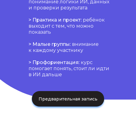
понимание логики ИИ, данных
и проверки результата
> Практика и проект:
ребёнок
выходит с тем, что можно
показать
> Малые группы:
внимание
к каждому участнику
> Профориентация:
курс
помогает понять, стоит ли идти
в ИИ дальше
Предварительная запись