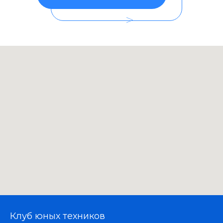
>
Клуб юных техников