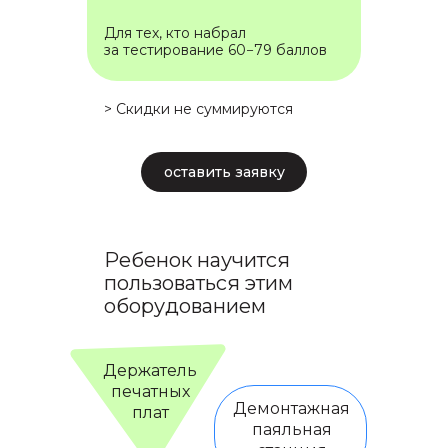
Для тех, кто набрал
за тестирование 60−79 баллов
> Скидки не суммируются
оставить заявку
Ребенок научится
пользоваться этим
оборудованием
Держатель
печатных
Демонтажная
плат
паяльная